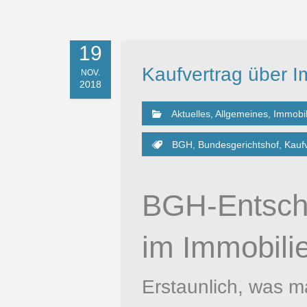
19
Kaufvertrag über I
NOV.
2018
Aktuelles
,
Allgemeines
,
Immobil
BGH
,
Bundesgerichtshof
,
Kauf
BGH-Entsche
im Immobili
Erstaunlich, was 