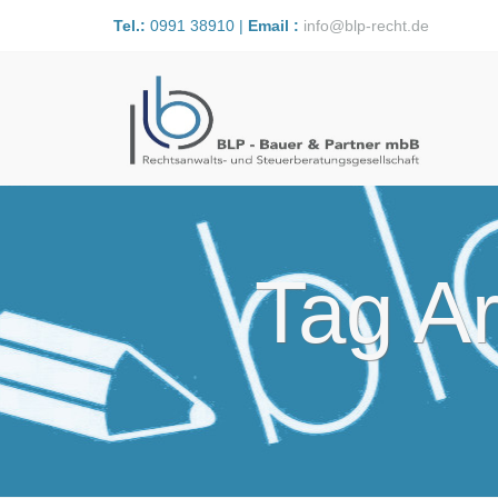
Tel.:
0991 38910 |
Email :
info@blp-recht.de
Tag Ar