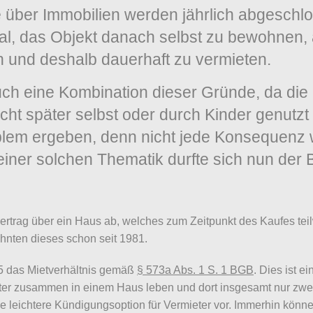
 über Immobilien werden jährlich abgeschlo
das Objekt danach selbst zu bewohnen, abe
n und deshalb dauerhaft zu vermieten.
uch eine Kombination dieser Gründe, da die 
eicht später selbst oder durch Kinder genu
blem ergeben, denn nicht jede Konsequenz wi
 einer solchen Thematik durfte sich nun der
ertrag über ein Haus ab, welches zum Zeitpunkt des Kaufes tei
hnten dieses schon seit 1981.
15 das Mietverhältnis gemäß
§ 573a Abs. 1 S. 1 BGB
. Dies ist 
ieter zusammen in einem Haus leben und dort insgesamt nur zw
ine leichtere Kündigungsoption für Vermieter vor. Immerhin kö