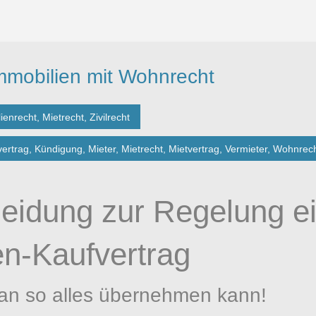
mmobilien mit Wohnrecht
ienrecht
,
Mietrecht
,
Zivilrecht
vertrag
,
Kündigung
,
Mieter
,
Mietrecht
,
Mietvertrag
,
Vermieter
,
Wohnrec
idung zur Regelung e
en-Kaufvertrag
man so alles übernehmen kann!