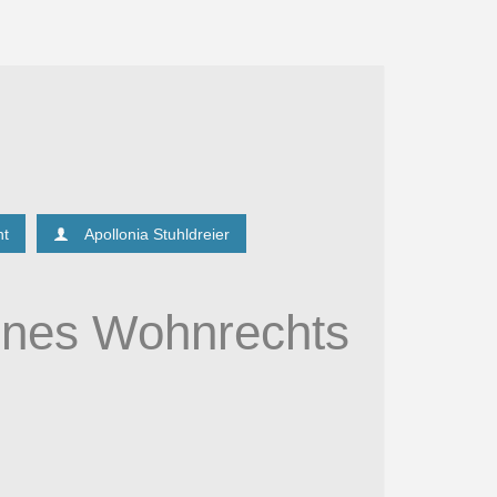
ht
Apollonia Stuhldreier
ines Wohnrechts