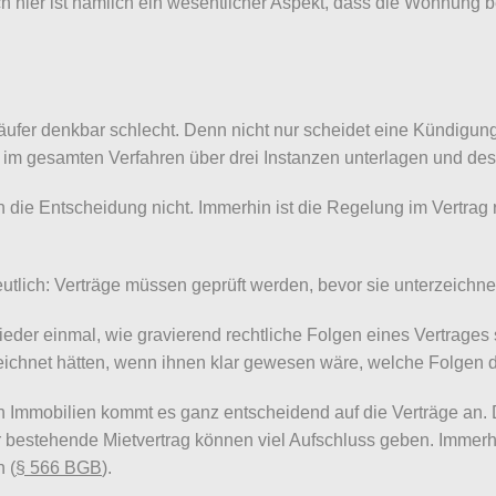
hier ist nämlich ein wesentlicher Aspekt, dass die Wohnung be
 Käufer denkbar schlecht. Denn nicht nur scheidet eine Kündigu
e im gesamten Verfahren über drei Instanzen unterlagen und de
die Entscheidung nicht. Immerhin ist die Regelung im Vertrag re
tlich: Verträge müssen geprüft werden, bevor sie unterzeichne
wieder einmal, wie gravierend rechtliche Folgen eines Vertrage
eichnet hätten, wenn ihnen klar gewesen wäre, welche Folgen d
 Immobilien kommt es ganz entscheidend auf die Verträge an.
bestehende Mietvertrag können viel Aufschluss geben. Immerhin
n (
§ 566 BGB
).