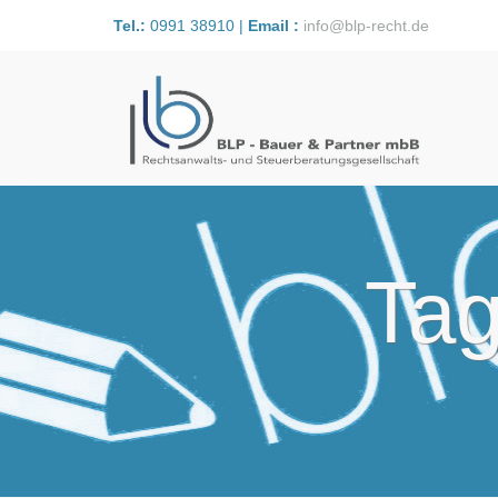
Tel.:
0991 38910 |
Email :
info@blp-recht.de
Tag