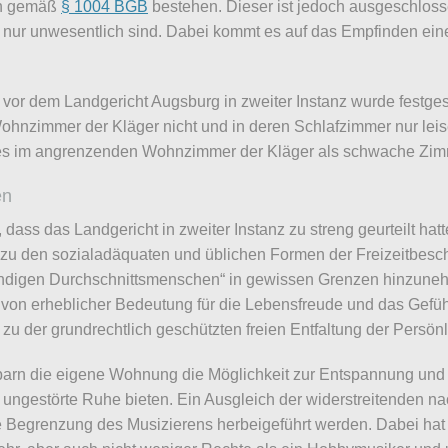
ch gemäß
§ 1004 BGB
bestehen. Dieser ist jedoch ausgeschlos
 nur unwesentlich sind. Dabei kommt es auf das Empfinden ein
n vor dem Landgericht Augsburg in zweiter Instanz wurde festges
nzimmer der Kläger nicht und in deren Schlafzimmer nur leise
s im angrenzenden Wohnzimmer der Kläger als schwache Zimm
en
ass das Landgericht in zweiter Instanz zu streng geurteilt hatt
u den sozialadäquaten und üblichen Formen der Freizeitbeschä
ändigen Durchschnittsmenschen“ in gewissen Grenzen hinzune
 von erheblicher Bedeutung für die Lebensfreude und das Gefüh
zu der grundrechtlich geschützten freien Entfaltung der Persönl
barn die eigene Wohnung die Möglichkeit zur Entspannung und 
ngestörte Ruhe bieten. Ein Ausgleich der widerstreitenden na
 Begrenzung des Musizierens herbeigeführt werden. Dabei hat e