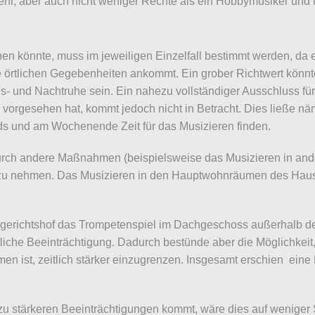
mehr, aber auch nicht weniger Rechte als ein Hobbymusiker und
 könnte, muss im jeweiligen Einzelfall bestimmt werden, da es 
e örtlichen Gegebenheiten ankommt. Ein grober Richtwert könn
tags- und Nachtruhe sein. Ein nahezu vollständiger Ausschluss
vorgesehen hat, kommt jedoch nicht in Betracht. Dies ließe näm
ds und am Wochenende Zeit für das Musizieren finden.
rch andere Maßnahmen (beispielsweise das Musizieren in ande
n zu nehmen. Das Musizieren in den Hauptwohnräumen des Hause
gerichtshof das Trompetenspiel im Dachgeschoss außerhalb der
tliche Beeinträchtigung. Dadurch bestünde aber die Möglichkei
men ist, zeitlich stärker einzugrenzen. Insgesamt erschien ein
 zu stärkeren Beeinträchtigungen kommt, wäre dies auf weniger 