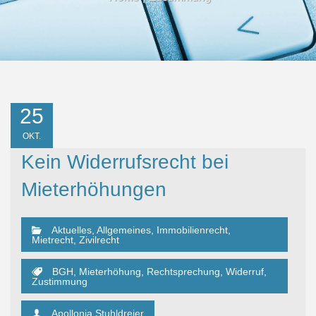
25
OKT.
Kein Widerrufsrecht bei
Mieterhöhungen
Aktuelles
,
Allgemeines
,
Immobilienrecht
,
Mietrecht
,
Zivilrecht
BGH
,
Mieterhöhung
,
Rechtsprechung
,
Widerruf
,
Zustimmung
Apollonia Stuhldreier