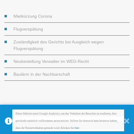
Mietkürzung Corona
Flugverspätung
Zuständigkeit des Gerichts bei Ausgleich wegen
Flugverspätung
Neubestellung Verwalter im WEG-Recht
Baulärm in der Nachbarschaft
Diese Website nutzt Google Analytics, um das Verhalten der Besucher zu studieren, dies 
kein
geschieht natürlich vollkommen anonymisiert. Sollten Sie dennoch 
 Interesse haben, 
dass ihr Nutzerverhalten 
getrackt
 wird, Klicken Sie 
hier
.
© Copyright - BLP |
Datenschutzerklärung
|
Impressum