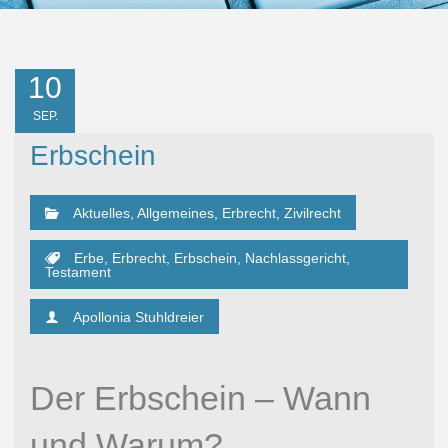
10
SEP.
Erbschein
Aktuelles
,
Allgemeines
,
Erbrecht
,
Zivilrecht
Erbe
,
Erbrecht
,
Erbschein
,
Nachlassgericht
,
Testament
Apollonia Stuhldreier
Der Erbschein – Wann
und Warum?