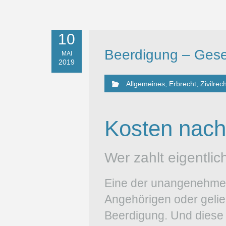
10
Beerdigung – Geset
MAI
2019
Allgemeines
,
Erbrecht
,
Zivilrec
Kosten nac
Wer zahlt eigentli
Eine der unangenehmen
Angehörigen oder geli
Beerdigung. Und diese i