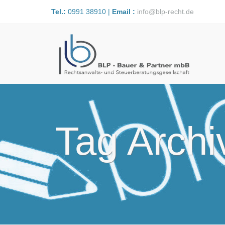
Tel.:
0991 38910 |
Email :
info@blp-recht.de
Tag Archi