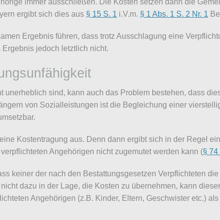
ehörige immer ausschließen. Die Kosten setzen dann die Geme
ern ergibt sich dies aus
§ 15 S. 1
i.V.m.
§ 1 Abs. 1 S. 2 Nr. 1
Bes
samen Ergebnis führen, dass trotz Ausschlagung eine Verpflic
rgebnis jedoch letztlich nicht.
lungsunfähigkeit
t unerheblich sind, kann auch das Problem bestehen, dass dies
gern von Sozialleistungen ist die Begleichung einer vierstell
umsetzbar.
h eine Kostentragung aus. Denn dann ergibt sich in der Regel ei
 verpflichteten Angehörigen nicht zugemutet werden kann (
§ 74
 dass keiner der nach den Bestattungsgesetzen Verpflichteten di
) nicht dazu in der Lage, die Kosten zu übernehmen, kann dieser
lichteten Angehörigen (z.B. Kinder, Eltern, Geschwister etc.) a