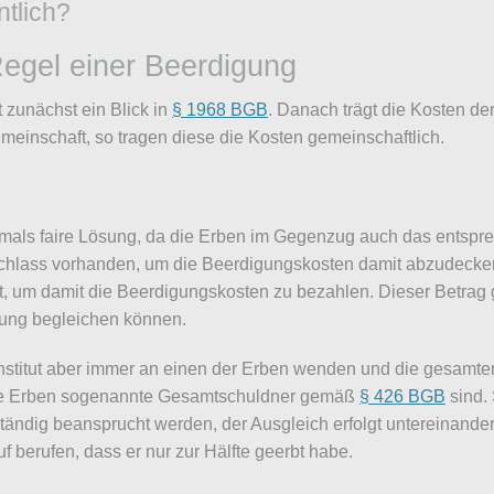
ntlich?
Regel einer Beerdigung
t zunächst ein Blick in
§ 1968 BGB
. Danach trägt die Kosten de
einschaft, so tragen diese die Kosten gemeinschaftlich.
ftmals faire Lösung, da die Erben im Gegenzug auch das entsprec
lass vorhanden, um die Beerdigungskosten damit abzudecken. 
, um damit die Beerdigungskosten zu bezahlen. Dieser Betrag g
tung begleichen können.
institut aber immer an einen der Erben wenden und die gesamt
die Erben sogenannte Gesamtschuldner gemäß
§ 426 BGB
sind.
llständig beansprucht werden, der Ausgleich erfolgt untereinand
uf berufen, dass er nur zur Hälfte geerbt habe.