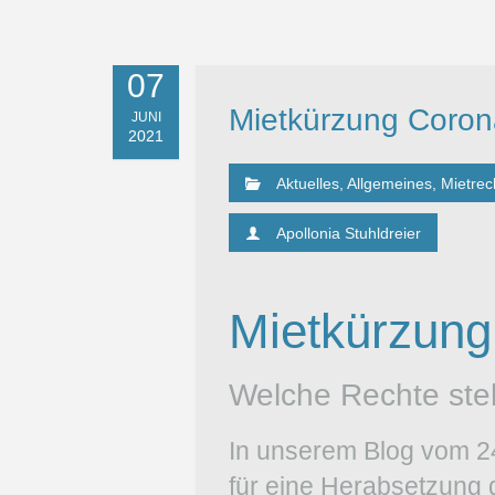
07
Mietkürzung Coron
JUNI
2021
Aktuelles
,
Allgemeines
,
Mietrec
Apollonia Stuhldreier
Mietkürzun
Welche Rechte ste
In unserem Blog vom 24
für eine Herabsetzung d