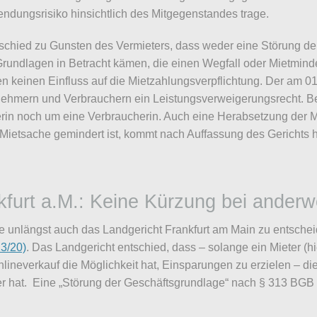
endungsrisiko hinsichtlich des Mitgegenstandes trage.
schied zu Gunsten des Vermieters, dass weder eine Störung d
 Grundlagen in Betracht kämen, die einen Wegfall oder Mietmind
 keinen Einfluss auf die Mietzahlungsverpflichtung. Der am 01.
ehmern und Verbrauchern ein Leistungsverweigerungsrecht. Bei
rin noch um eine Verbraucherin. Auch eine Herabsetzung der 
Mietsache gemindert ist, kommt nach Auffassung des Gerichts hie
kfurt a.M.: Keine Kürzung bei anderw
te unlängst auch das Landgericht Frankfurt am Main zu entsche
3/20)
. Das Landgericht entschied, dass – solange ein Mieter (h
 Onlineverkauf die Möglichkeit hat, Einsparungen zu erzielen –
ter hat. Eine „Störung der Geschäftsgrundlage“ nach § 313 BGB e