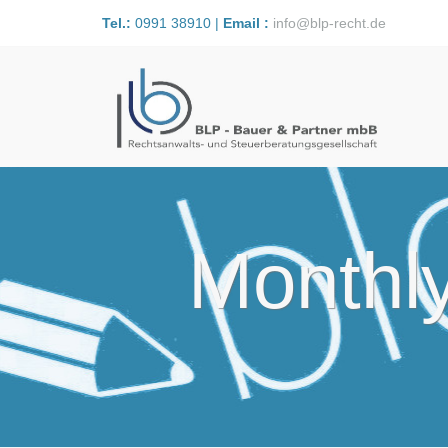
Tel.:
0991 38910 |
Email :
info@blp-recht.de
Monthly