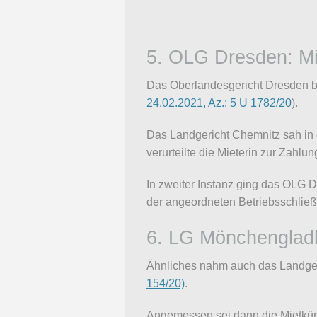
5. OLG Dresden: Mi
Das Oberlandesgericht Dresden b
24.02.2021, Az.: 5 U 1782/20
).
Das Landgericht Chemnitz sah in e
verurteilte die Mieterin zur Zahlun
In zweiter Instanz ging das OLG D
der angeordneten Betriebsschlie
6. LG Mönchenglad
Ähnliches nahm auch das Landger
154/20)
.
Angemessen sei dann die Mietkürzu