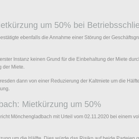
etkürzung um 50% bei Betriebsschli
estätigte ebenfalls die Annahme einer Störung der Geschäfts
rster Instanz keinen Grund für die Einbehaltung der Miete durch
g der Miete.
resden dann von einer Reduzierung der Kaltmiete um die Hälfte
ßung.
bach: Mietkürzung um 50%
icht Mönchengladbach mit Urteil vom 02.11.2020 bei einem vo
ng um die Hälfte. Dies würde das Risiko auf beide Parteien ge