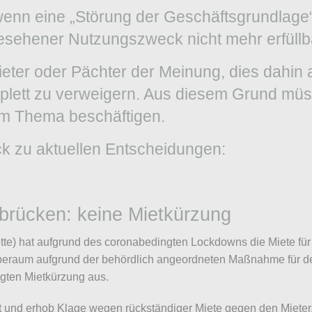
wenn eine „Störung der Geschäftsgrundlag
esehener Nutzungszweck nicht mehr erfüllba
ter oder Pächter der Meinung, dies dahin
lett zu verweigern. Aus diesem Grund müsse
em Thema beschäftigen.
ck zu aktuellen Entscheidungen:
ibrücken: keine Mietkürzung
te) hat aufgrund des coronabedingten Lockdowns die Miete für 
eraum aufgrund der behördlich angeordneten Maßnahme für d
igten Mietkürzung aus.
ht und erhob Klage wegen rückständiger Miete gegen den Mieter