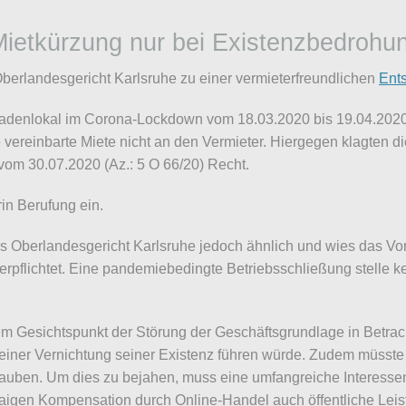
Mietkürzung nur bei Existenzbedrohu
Oberlandesgericht Karlsruhe zu einer vermieterfreundlichen
Ent
Ladenlokal im Corona-Lockdown vom 18.03.2020 bis 19.04.2020
e vereinbarte Miete nicht an den Vermieter. Hiergegen klagten d
 vom 30.07.2020 (Az.: 5 O 66/20) Recht.
in Berufung ein.
s Oberlandesgericht Karlsruhe jedoch ähnlich und wies das Vor
erpflichtet. Eine pandemiebedingte Betriebsschließung stelle 
 Gesichtspunkt der Störung der Geschäftsgrundlage in Betrach
iner Vernichtung seiner Existenz führen würde. Zudem müsste 
lauben. Um dies zu bejahen, muss eine umfangreiche Interess
aigen Kompensation durch Online-Handel auch öffentliche Leis