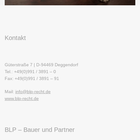
Kontakt
Güterstraße 7 | D-94469 Deggendorf
Tel.: +49(0)991 / 3891 – 0
Fax: +49(0)991 / 3891 – 91
Mail:
info@blp-recht.de
www.blp-recht.de
BLP – Bauer und Partner