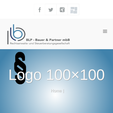
Logo 100×100
Home
|