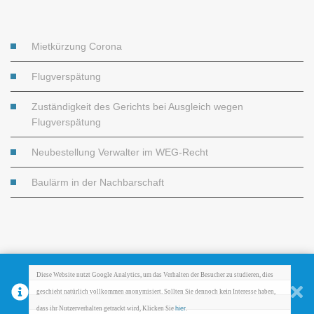
Mietkürzung Corona
Flugverspätung
Zuständigkeit des Gerichts bei Ausgleich wegen
Flugverspätung
Neubestellung Verwalter im WEG-Recht
Baulärm in der Nachbarschaft
Diese Website nutzt Google Analytics, um das Verhalten der Besucher zu studieren, dies 
kein
geschieht natürlich vollkommen anonymisiert. Sollten Sie dennoch 
 Interesse haben, 
dass ihr Nutzerverhalten 
getrackt
 wird, Klicken Sie 
hier
.