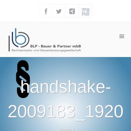
handshake-
2009183_1920
Home
|